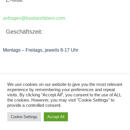
anfragen@bastianribbers.com
Geschäftszeit:
Montags – Freitags, jeweils 8-17 Uhr
© 2026 by Bastian Ribbers.
We use cookies on our website to give you the most relevant
experience by remembering your preferences and repeat
Datenschutzerklärung
|
Kontakt
|
Impressum
visits. By clicking “Accept All”, you consent to the use of ALL
the cookies. However, you may visit "Cookie Settings" to
provide a controlled consent.
Cookie Settings
Accept All